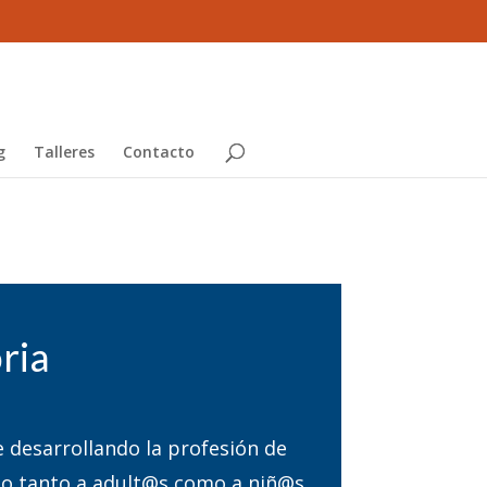
g
Talleres
Contacto
ria
 desarrollando la profesión de
o tanto a adult@s como a niñ@s