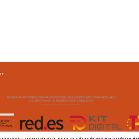
Formada en Equipo C
Asociación Española 
perteneciente a la 
Psicoterapéutas (FEA
ies