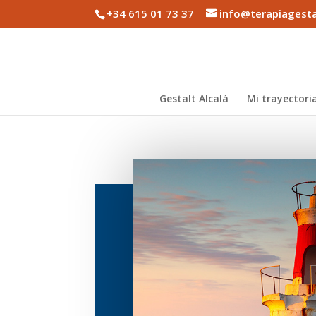
+34 615 01 73 37
info@terapiagesta
Gestalt Alcalá
Mi trayectori