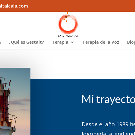
ltalcala.com
a
¿Qué es Gestalt?
Terapia
Terapia de la Voz
Blo
Mi trayecto
Desde el año 1989 he
logopeda, atendiend