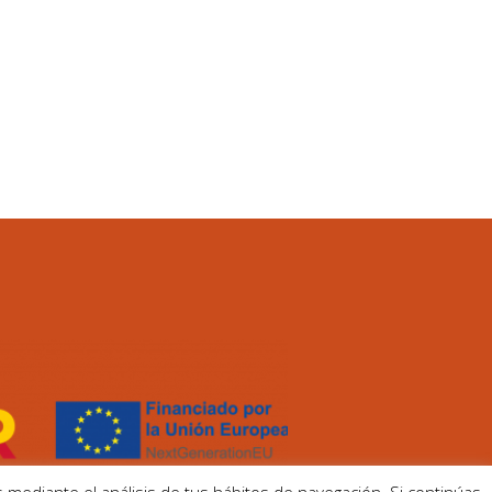
entro, escuela avalada por la
de Terapia Gestalt (AETG) y
Federación Española de
P).