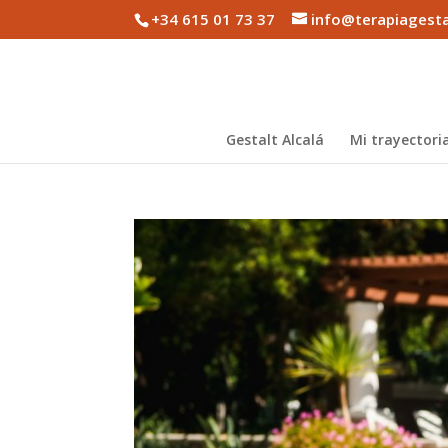
+34 615 01 73 37
info@terapiagesta
Gestalt Alcalá
Mi trayectori